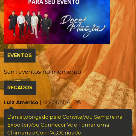
EVENTOS
Sem eventos no momento
RECADOS
Luiz Américo
| ALVORADA - RS
Daniel,obrigado pelo Convite,Vou Sempre na
Expoiter,Vou Conhecer Vc e Tomar uma
Chimarrao Com Vc,Obrigado.